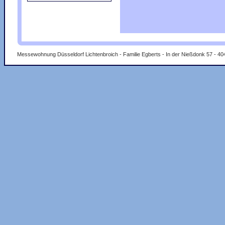
Messewohnung Düsseldorf Lichtenbroich - Familie Egberts - In der Nießdonk 57 - 40