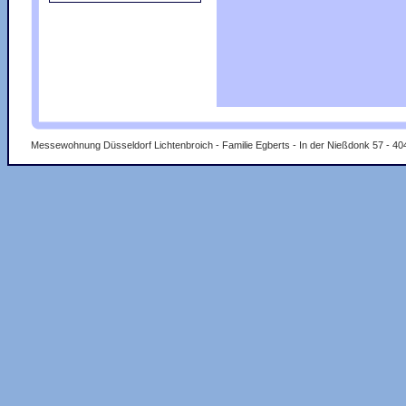
Messewohnung Düsseldorf Lichtenbroich - Familie Egberts - In der Nießdonk 57 - 40